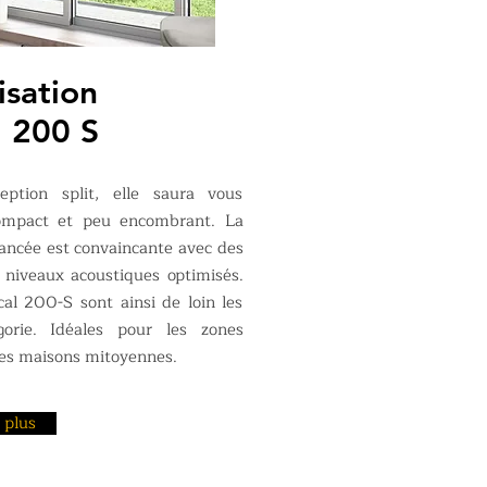
isation
l 200 S
ption split, elle saura vous
ompact et peu encombrant. La
ancée est convaincante avec des
 niveaux acoustiques optimisés.
cal 200-S sont ainsi de loin les
gorie. Idéales pour les zones
les maisons mitoyennes.
 plus