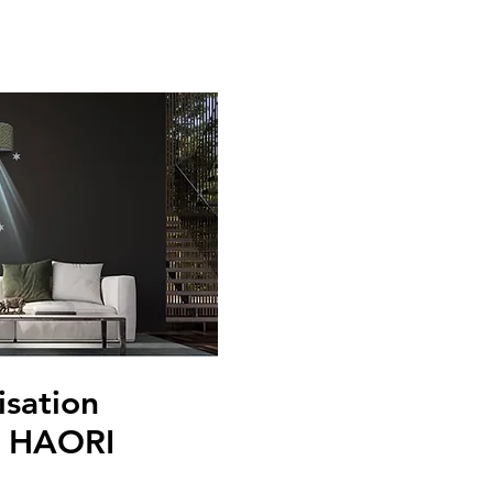
isation
a HAORI