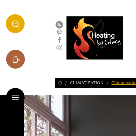
ACCUEIL
POELES
CH
/
/
CLIMATISATION
Climatisatio