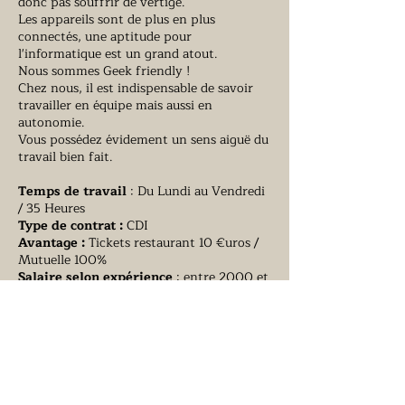
donc pas souffrir de vertige.
Les appareils sont de plus en plus
connectés, une aptitude pour
l'informatique est un grand atout.
Nous sommes Geek friendly ! ​
Chez nous, il est indispensable de savoir
travailler en équipe mais aussi en
autonomie.
Vous possédez évidement un sens aiguë du
travail bien fait.
Temps de travail
: Du Lundi au Vendredi
/ 35 Heures
Type de contrat :
CDI
Avantage :
Tickets restaurant 10 €uros /
Mutuelle 100%
Salaire selon expérience
: entre 2000 et
2500 €uros Brut par mois
Permis B obligatoire et en cours de
validité.
Pour postuler, nous vous invitons à
nous envoyer votre CV par mail à