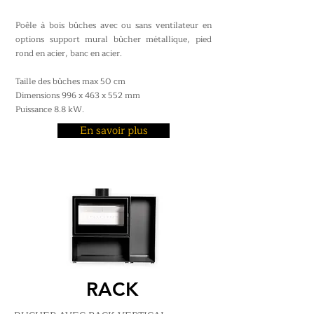
Poêle à bois bûches avec ou sans ventilateur en
options support mural bûcher métallique, pied
rond en acier, banc en acier.
Taille des bûches max 50 cm
Dimensions 996 x 463 x 552 mm
Puissance 8.8 kW.
En savoir plus
RACK