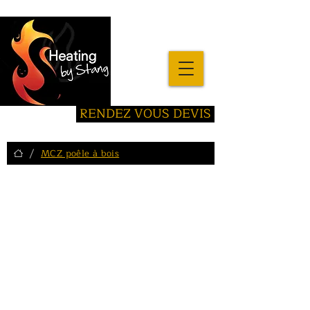
RENDEZ VOUS DEVIS
/
MCZ poêle à bois